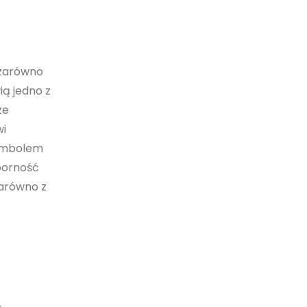
 zarówno
ą jedno z
ze
wi
symbolem
dporność
zarówno z