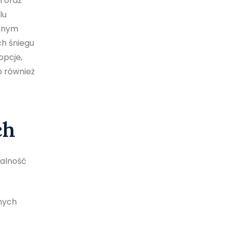
i oraz
lu
Innym
ch śniegu
opcje,
o również
ch
nalność
bnych