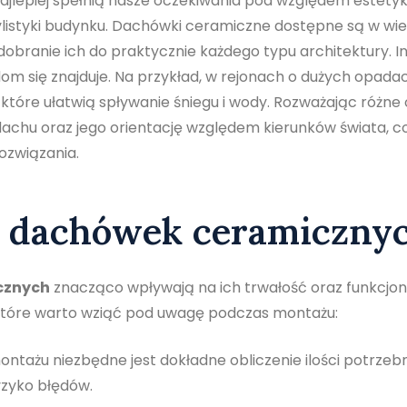
ajlepiej spełnią nasze oczekiwania pod względem estetyk
ylistyki budynku. Dachówki ceramiczne dostępne są w wie
dobranie ich do praktycznie każdego typu architektury. 
j dom się znajduje. Na przykład, w rejonach o dużych opada
które ułatwią spływanie śniegu i wody. Rozważając różne 
dachu oraz jego orientację względem kierunków świata, c
ozwiązania.
u dachówek ceramiczny
cznych
znacząco wpływają na ich trwałość oraz funkcjo
, które warto wziąć pod uwagę podczas montażu:
ntażu niezbędne jest dokładne obliczenie ilości potrze
yzyko błędów.