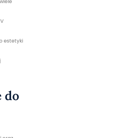
wiele
UV
o estetyki
j
 do