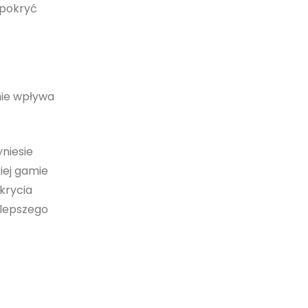
 pokryć
nie wpływa
yniesie
iej gamie
krycia
jlepszego