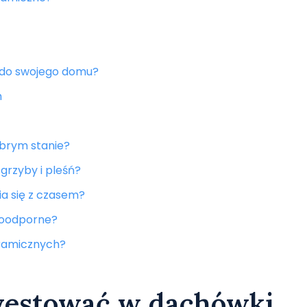
 do swojego domu?
h
brym stanie?
grzyby i pleśń?
a się z czasem?
ioodporne?
eramicznych?
westować w dachówki