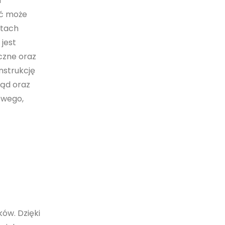
m
ść może
ntach
 jest
czne oraz
nstrukcję
ląd oraz
owego,
ów. Dzięki