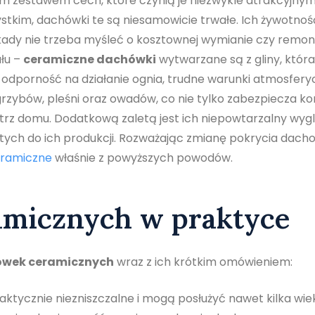
ym zestawem cech, które czynią je niezwykle atrakcyjny
ystkim, dachówki te są niesamowicie trwałe. Ich żywotno
dekady nie trzeba myśleć o kosztownej wymianie czy remo
łu –
ceramiczne dachówki
wytwarzane są z gliny, która
 odporność na działanie ognia, trudne warunki atmosfery
grzybów, pleśni oraz owadów, co nie tylko zabezpiecza ko
trz domu. Dodatkową zaletą jest ich niepowtarzalny wyg
ytych do ich produkcji. Rozważając zmianę pokrycia dach
eramiczne
właśnie z powyższych powodów.
amicznych w praktyce
wek ceramicznych
wraz z ich krótkim omówieniem:
ktycznie niezniszczalne i mogą posłużyć nawet kilka wiek