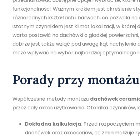
przeanalizować dostępne opcje i wybrać te, które n
funkcjonalności. Ważnym krokiem jest określenie st
różnorodnych kształtach i barwach, co pozwala na 
istotnym czynnikiem jest klimat lokalizacji, w które
warto postawić na dachówki o gładkiej powierzchni, 
dobrze jest także wziąć pod uwagę kąt nachylenia 
może wpływać na wybór najbardziej optymalnego r
Porady przy montaż
Współczesne metody montażu
dachówek cerami
przez cały okres użytkowania. Oto kilka czynników
Dokładna kalkulacja
: Przed rozpoczęciem mo
dachówek oraz akcesoriów, co zminimalizuje r