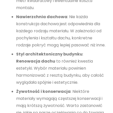
metr kwadratowy i ewentualne koszta
montażu.
Nawierzchnia dachowa
: Nie każda
konstrukcja dachowa jest odpowiednia dla
każdego rodzaju materiału. W zależności od
pochylenia i kształtu dachu, konkretne
rodzaje pokryć mogą lepiej pasować niż inne.
Styl architektoniczny budynku
:
Renowacja dachu
to również kwestia
estetyki. Wybór materiału powinien
harmonizować z resztą budynku, aby całość
wyglądała spójnie i estetycznie.
Żywotność i konserwacja
: Niektóre
materiały wymagają częstszej konserwacji i
mają krótszą żywotność. Warto zastanowić
się, jakie są nasze oczekiwania co do trwania